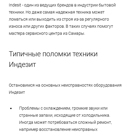
устройств сигнализирует о наличии программных
Indesit - один из ведущих брендов в индустрии бытовой
документы, подтверждающие качество.
сбоев или неполадок технического типа.
техники. Но даже самая надежная техника может
Эксплуатация техники, работающей некорректно,
ломаться или выходить из строя из-за регулярного
может стать причиной появления аварийной
износа или других факторов. В таких случаях помогут
мастера сервисного центра из Самары.
ситуации, дополнительных поломок или привести к
полной ремонтной непригодности.
Типичные поломки техники
Индезит
Остановимся на основных неисправностях оборудования
Индезит
Проблемы с охлаждением, громкие звуки или
странные запахи, исходящие от холодильника.
Иногда может потребоваться сложный ремонт,
например восстановление неисправных