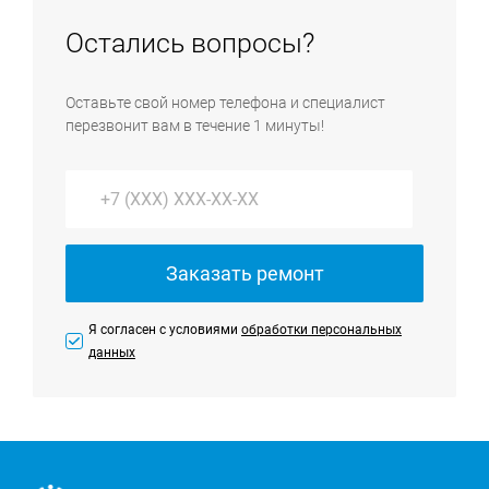
на проведение работ.
оборудования, имеющегося только в сервисном
Остались вопросы?
центре, мы направим к вам инженера, который
выполнит ремонт техники на дому. На выезде
Оставьте свой номер телефона и специалист
преимущественно выполняются услуги по ремонту
перезвонит вам в течение 1 минуты!
крупной бытовой техники и установке всей
бытовой техники.
Заказать ремонт
Я согласен с условиями
обработки персональных
данных